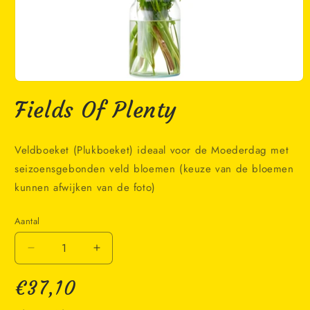
Media
1
Fields Of Plenty
openen
in
modaal
Veldboeket (Plukboeket) ideaal voor de Moederdag met
seizoensgebonden veld bloemen (keuze van de bloemen
kunnen afwijken van de foto)
Aantal
Aantal
Aantal
verlagen
verhogen
Normale
voor
voor
€37,10
Fields
Fields
prijs