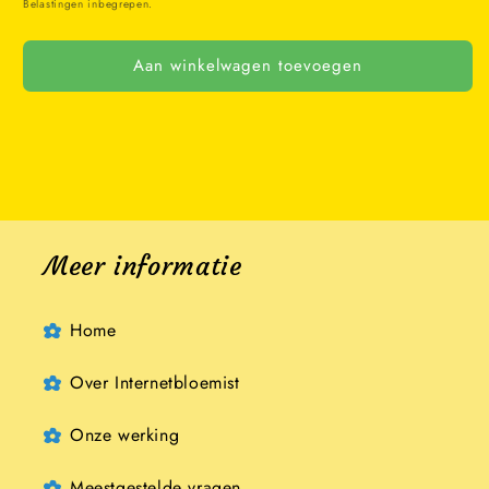
Of
Of
Belastingen inbegrepen.
Plenty
Plenty
Aan winkelwagen toevoegen
Meer informatie
Home
Over Internetbloemist
Onze werking
Meestgestelde vragen